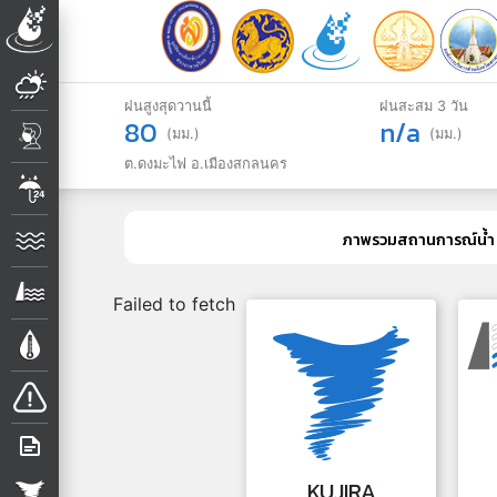
ฝนสูงสุดวานนี้
ฝนสะสม 3 วัน
80
n/a
(มม.)
(มม.)
ต.ดงมะไฟ อ.เมืองสกลนคร
ภาพรวมสถานการณ์น้ำ
Failed to fetch
KUJIRA