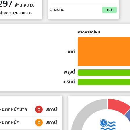
297
ล้าน ลบ.ม.
สกลนคร
11.4
ล่าสุด
2026-08-06
คาดการณ์ฝน
วันนี้
พรุ่งนี้
มะรืนนี้
ฝนตกหนักมาก
สถานี
0
ฝนตกหนัก
สถานี
0