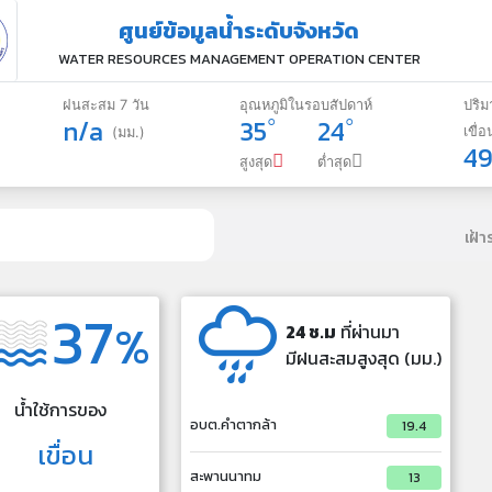
ศูนย์ข้อมูลน้ำระดับจังหวัด
WATER RESOURCES MANAGEMENT OPERATION CENTER
ฝนสะสม 7 วัน
อุณหภูมิในรอบสัปดาห์
ปริ
n/a
35
24
เขื่อ
(มม.)
4
สูงสุด
ต่ำสุด
เฝ้
37
%
24 ช.ม
ที่ผ่านมา
มีฝนสะสมสูงสุด (มม.)
น้ำใช้การของ
อบต.คำตากล้า
19.4
เขื่อน
สะพานนาทม
13